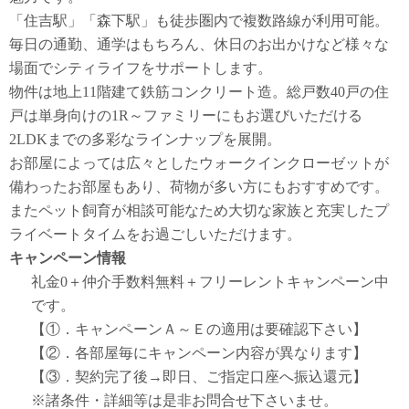
「住吉駅」「森下駅」も徒歩圏内で複数路線が利用可能。
毎日の通勤、通学はもちろん、休日のお出かけなど様々な
場面でシティライフをサポートします。
物件は地上11階建て鉄筋コンクリート造。総戸数40戸の住
戸は単身向けの1R～ファミリーにもお選びいただける
2LDKまでの多彩なラインナップを展開。
お部屋によっては広々としたウォークインクローゼットが
備わったお部屋もあり、荷物が多い方にもおすすめです。
またペット飼育が相談可能なため大切な家族と充実したプ
ライベートタイムをお過ごしいただけます。
キャンペーン情報
礼金0
＋
仲介手数料無料
＋
フリーレント
キャンペーン中
です。
【①．キャンペーンＡ～Ｅの適用は要確認下さい】
【②．各部屋毎にキャンペーン内容が異なります】
【③．契約完了後→即日、ご指定口座へ振込還元】
※諸条件・詳細等は是非お問合せ下さいませ。