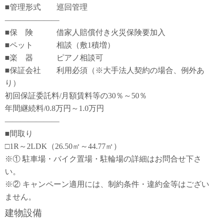
■管理形式 巡回管理
―――――――
■保 険 借家人賠償付き火災保険要加入
■ペット 相談（敷1積増）
■楽 器 ピアノ相談可
■保証会社 利用必須（※大手法人契約の場合、例外あ
り）
初回保証委託料/月額賃料等の30％～50％
年間継続料/0.8万円～1.0万円
―――――――
■間取り
□1R～2LDK（26.50㎡～44.77㎡）
※① 駐車場・バイク置場・駐輪場の詳細はお問合せ下さ
い。
※② キャンペーン適用には、制約条件・違約金等はござい
ません。
建物設備