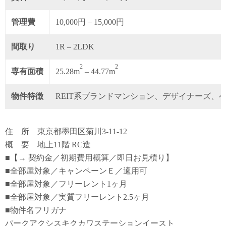
管理費
10,000円 – 15,000円
間取り
1R – 2LDK
2
2
専有面積
25.28m
– 44.77m
物件特徴
REIT系ブランドマンション、デザイナーズ、
住 所 東京都墨田区菊川3-11-12
概 要 地上11階 RC造
■【→ 契約金／初期費用概算／即日お見積り】
■全部屋対象／キャンペーンＥ／適用可
■全部屋対象／フリーレント1ヶ月
■全部屋対象／実質フリーレント2.5ヶ月
■物件名フリガナ
パークアクシスキクカワステーションイースト