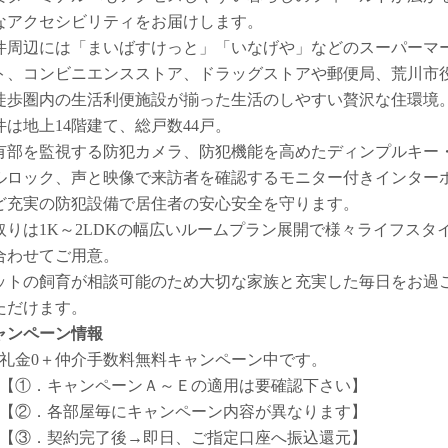
なアクセシビリティをお届けします。
件周辺には「まいばすけっと」「いなげや」などのスーパーマ
ト、コンビニエンスストア、ドラッグストアや郵便局、荒川市
徒歩圏内の生活利便施設が揃った生活のしやすい贅沢な住環境
件は地上14階建て、総戸数44戸。
有部を監視する防犯カメラ、防犯機能を高めたディンプルキー
ルロック、声と映像で来訪者を確認するモニター付きインター
ど充実の防犯設備で居住者の安心安全を守ります。
取りは1K～2LDKの幅広いルームプラン展開で様々ライフスタ
合わせてご用意。
ットの飼育が相談可能のため大切な家族と充実した毎日をお過
ただけます。
ャンペーン情報
礼金0
＋
仲介手数料無料
キャンペーン中です。
【①．キャンペーンＡ～Ｅの適用は要確認下さい】
【②．各部屋毎にキャンペーン内容が異なります】
【③．契約完了後→即日、ご指定口座へ振込還元】