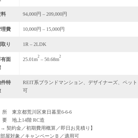
賃料
94,000円 – 209,000円
管理費
10,000円 – 15,000円
間取り
1R – 2LDK
2
2
専有面
25.01m
– 50.68m
積
物件特
REIT系ブランドマンション、デザイナーズ、ペット
徴
可
 所 東京都荒川区東日暮里6-6-6
 要 地上14階 RC造
【→ 契約金／初期費用概算／即日お見積り】
全部屋対象／キャンペーンＢ／適用可