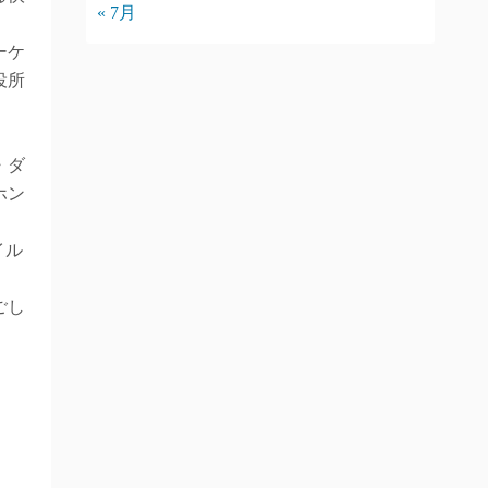
« 7月
ーケ
役所
。
・ダ
ホン
イル
ごし