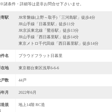
※諸条件・詳細等は是非お問合せ下さいませ。
最寄駅
JR常磐線(上野～取手)「三河島駅」徒歩4分
JR山手線「日暮里駅」徒歩11分
JR京浜東北線「鶯谷駅」徒歩13分
JR山手線「西日暮里駅」徒歩14分
東京メトロ千代田線「西日暮里駅」徒歩14分
物件名
プラウドフラット日暮里
所在地
東京都台東区浅草6-6-6
総戸数
44戸
築年月
2022年6月
構造規
地上14階 RC造
模