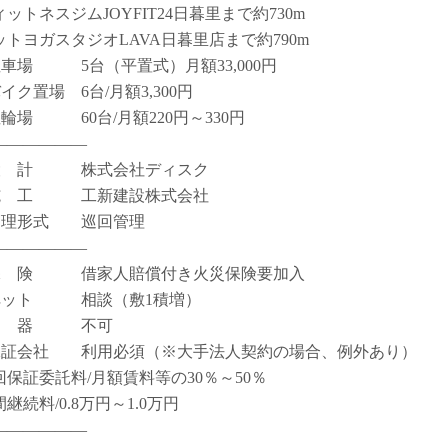
ィットネスジムJOYFIT24日暮里まで約730m
ットヨガスタジオLAVA日暮里店まで約790m
駐車場 5台（平置式）月額33,000円
イク置場 6台/月額3,300円
駐輪場 60台/月額220円～330円
――――――
設 計 株式会社ディスク
施 工 工新建設株式会社
管理形式 巡回管理
――――――
保 険 借家人賠償付き火災保険要加入
ペット 相談（敷1積増）
楽 器 不可
保証会社 利用必須（※大手法人契約の場合、例外あり）
回保証委託料/月額賃料等の30％～50％
継続料/0.8万円～1.0万円
――――――