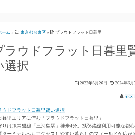
ホーム
»
東京都台東区
»
プラウドフラット日暮里
プラウドフラット日暮里
い選択
2022年6月26日
2024年6月
SEZ
ラウドフラット日暮里賢い選択
日暮里エリアに佇む「プラウドフラット日暮里」
寄りはJR常盤線「三河島駅」徒歩4分。3駅6路線利用可能な都
要ターミナルへもアクセスしやすい暮らしのフィールドが広が