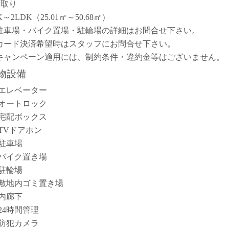
間取り
K～2LDK（25.01㎡～50.68㎡）
駐車場・バイク置場・駐輪場の詳細はお問合せ下さい。
カード決済希望時はスタッフにお問合せ下さい。
キャンペーン適用には、制約条件・違約金等はございません。
物設備
エレベーター
オートロック
宅配ボックス
TVドアホン
駐車場
バイク置き場
駐輪場
敷地内ゴミ置き場
内廊下
24時間管理
防犯カメラ