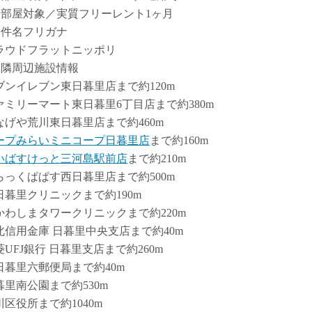
全部屋対象／実質フリーレント1ヶ月
物件名フリガナ
ラウドフラットニッポリ
近隣周辺施設情報
ブンイレブン東日暮里店まで約120m
ァミリーマート東日暮里6丁目店まで約380m
なげや荒川東日暮里店まで約460m
ープみらいミニコープ日暮里店
まで約160m
いばすけっと三河島駅前店
まで約210m
らっくぱぱす西日暮里店まで約500m
日暮里クリニックまで約190m
かわしまタワークリニックまで約220m
北信用金庫 日暮里中央支店まで約40m
菱UFJ銀行 日暮里支店まで約260m
日暮里六郵便局まで約40m
暮里南公園まで約530m
川区役所まで約1040m