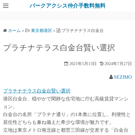
パークアクシス仲介手数料無料
ホーム
»
東京都港区
»
プラチナテラス白金台
プラチナテラス白金台賢い選択
2021年5月13日
2024年7月27日
SEZIMO
プラチナテラス白金台賢い選択
港区白金台、穏やかで閑静な住宅地に佇む高級賃貸マンシ
ョン。
白金台の名所「プラチナ通り」の1本奥に位置し、利便性と
居住性どちらも兼ね備えた希少な環境が魅力です。
立地は東京メトロ南北線と都営三田線が交差する「白金台