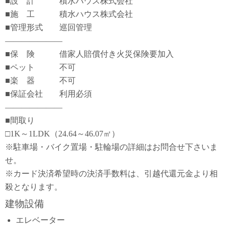
■設 計 積水ハウス株式会社
■施 工 積水ハウス株式会社
■管理形式 巡回管理
―――――――
■保 険 借家人賠償付き火災保険要加入
■ペット 不可
■楽 器 不可
■保証会社 利用必須
―――――――
■間取り
□1K～1LDK（24.64～46.07㎡）
※駐車場・バイク置場・駐輪場の詳細はお問合せ下さいま
せ。
※カード決済希望時の決済手数料は、引越代還元金より相
殺となります。
建物設備
エレベーター