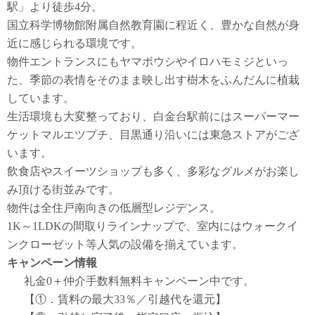
駅」より徒歩4分。
国立科学博物館附属自然教育園に程近く、豊かな自然が身
近に感じられる環境です。
物件エントランスにもヤマボウシやイロハモミジといっ
た、季節の表情をそのまま映し出す樹木をふんだんに植栽
しています。
生活環境も大変整っており、白金台駅前にはスーパーマー
ケットマルエツプチ、目黒通り沿いには東急ストアがござ
います。
飲食店やスイーツショップも多く、多彩なグルメがお楽し
み頂ける街並みです。
物件は全住戸南向きの低層型レジデンス。
1K～1LDKの間取りラインナップで、室内にはウォークイ
ンクローゼット等人気の設備を揃えています。
キャンペーン情報
礼金0
＋
仲介手数料無料
キャンペーン中です。
【①．賃料の最大33％／引越代を還元】