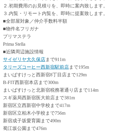
２.初期費用のお見積りを、即時に案内致します。
３.内覧・リモート内覧を、即時に提案致します。
■全部屋対象／仲介手数料半額
■物件名フリガナ
プリマステラ
Prima Stella
■近隣周辺施設情報
サイゼリヤ大久保店
まで911m
タリーズコーヒー西新宿駅前店
まで195m
まいばすけっと西新宿8丁目店まで129m
B-FIT西新宿本店まで300m
まいばすけっと北新宿税務署通り店まで114m
スギ薬局西新宿医大前店まで381m
新宿区立西新宿中学校まで417m
新宿区立柏木小学校まで756m
新宿成子坂愛育園まで490m
蜀江坂公園まで476m