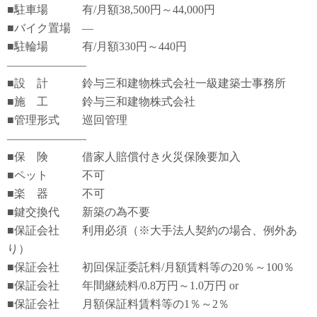
■駐車場 有/月額38,500円～44,000円
■バイク置場 ―
■駐輪場 有/月額330円～440円
―――――――
■設 計 鈴与三和建物株式会社一級建築士事務所
■施 工 鈴与三和建物株式会社
■管理形式 巡回管理
―――――――
■保 険 借家人賠償付き火災保険要加入
■ペット 不可
■楽 器 不可
■鍵交換代 新築の為不要
■保証会社 利用必須（※大手法人契約の場合、例外あ
り）
■保証会社 初回保証委託料/月額賃料等の20％～100％
■保証会社 年間継続料/0.8万円～1.0万円 or
■保証会社 月額保証料賃料等の1％～2％