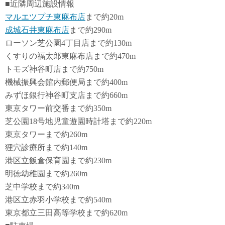
■近隣周辺施設情報
マルエツプチ東麻布店
まで約20m
成城石井東麻布店
まで約290m
ローソン芝公園4丁目店まで約130m
くすりの福太郎東麻布店まで約470m
トモズ神谷町店まで約750m
機械振興会館内郵便局まで約400m
みずほ銀行神谷町支店まで約660m
東京タワー前交番まで約350m
芝公園18号地児童遊園時計塔まで約220m
東京タワーまで約260m
狸穴診療所まで約140m
港区立飯倉保育園まで約230m
明徳幼稚園まで約260m
芝中学校まで約340m
港区立赤羽小学校まで約540m
東京都立三田高等学校まで約620m