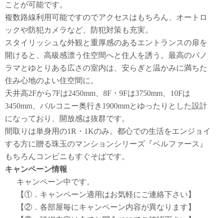
ことが可能です。
複数路線利用可能ですのでアクセスはもちろん、オートロ
ックや防犯カメラなど、防犯対策も充実。
スタイリッシュな外観と重厚感のあるエントランスの扉を
開けると、高級感漂う住空間へと住人を誘う。最高のパノ
ラマとゆとりある広さの室内は、安らぎと温かみに満ちた
住み心地のよい住空間に。
天井高2Fから7Fは2450mm、8F・9Fは3750mm、10Fは
3450mm、バルコニー奥行き1900mmとゆったりとした設計
になっており、開放感は抜群です。
間取りは単身用の1R・1Kのみ。都心での生活をエンジョイ
する方に贈る珠玉のマンションシリーズ『ベルファース』
もちろんコンビニもすぐそばです。
キャンペーン情報
キャンペーン中です。
【①．キャンペーン適用はお気軽にご連絡下さい】
【②．各部屋毎にキャンペーン内容が異なります】