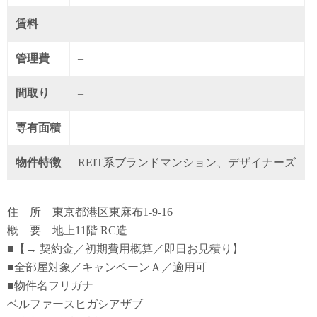
賃料
–
管理費
–
間取り
–
専有面積
–
物件特徴
REIT系ブランドマンション、デザイナーズ
住 所 東京都港区東麻布1-9-16
概 要 地上11階 RC造
■【→ 契約金／初期費用概算／即日お見積り】
■全部屋対象／キャンペーンＡ／適用可
■物件名フリガナ
ベルファースヒガシアザブ