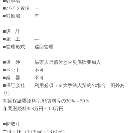
■駐車場 ―
■バイク置場 ―
■駐輪場 有
―――――――
■設 計 ―
■施 工 ―
■管理形式 巡回管理
―――――――
■保 険 借家人賠償付き火災保険要加入
■ペット 不可
■楽 器 不可
■保証会社 利用必須（※大手法人契約の場合、例外あ
り）
初回保証委託料/月額賃料等の30％～50％
年間継続料/0.8万円～1.0万円
―――――――
■間取り
□1R～1K（19.30㎡～23.61㎡）