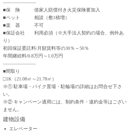
―――――――
■保 険 借家人賠償付き火災保険要加入
■ペット 相談（敷1積増）
■楽 器 不可
■保証会社 利用必須（※大手法人契約の場合、例外あ
り）
初回保証委託料/月額賃料等の30％～50％
年間継続料/0.8万円～1.0万円
―――――――
■間取り
□1K（21.08㎡～21.78㎡）
※① 駐車場・バイク置場・駐輪場の詳細はお問合せ下さ
い。
※② キャンペーン適用には、制約条件・違約金等はござい
ません。
建物設備
エレベーター