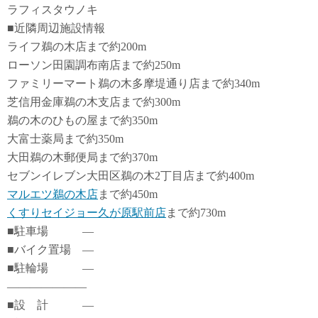
ラフィスタウノキ
■近隣周辺施設情報
ライフ鵜の木店まで約200m
ローソン田園調布南店まで約250m
ファミリーマート鵜の木多摩堤通り店まで約340m
芝信用金庫鵜の木支店まで約300m
鵜の木のひもの屋まで約350m
大富士薬局まで約350m
大田鵜の木郵便局まで約370m
セブンイレブン大田区鵜の木2丁目店まで約400m
マルエツ鵜の木店
まで約450m
くすりセイジョー久が原駅前店
まで約730m
■駐車場 ―
■バイク置場 ―
■駐輪場 ―
―――――――
■設 計 ―