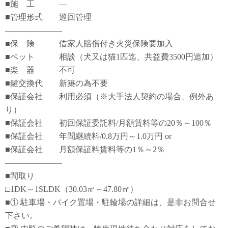
■施 工 ―
■管理形式 巡回管理
―――――――
■保 険 借家人賠償付き火災保険要加入
■ペット 相談（犬又は猫1匹迄、共益費3500円追加）
■楽 器 不可
■鍵交換代 新築の為不要
■保証会社 利用必須（※大手法人契約の場合、例外あ
り）
■保証会社 初回保証委託料/月額賃料等の20％～100％
■保証会社 年間継続料/0.8万円～1.0万円 or
■保証会社 月額保証料賃料等の1％～2％
―――――――
■間取り
□1DK～1SLDK（30.03㎡～47.80㎡）
■① 駐車場・バイク置場・駐輪場の詳細は、是非お問合せ
下さい。