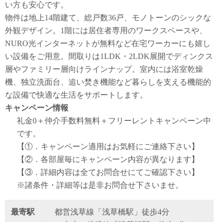
い方も安心です。
物件は地上14階建て、総戸数36戸、モノトーンのシックな
外観デザイン。1階には居住者専用のワークスペースや、
NURO光インターネットが無料など在宅ワーカーにも嬉し
い設備をご用意。間取りは1LDK・2LDK展開でディンクス
層やファミリー層向けラインナップ。室内には浴室乾燥
機、独立洗面台、追い焚き機能など暮らしを支える機能的
な設備で快適な生活をサポートします。
キャンペーン情報
礼金0
＋
仲介手数料無料
＋
フリーレント
キャンペーン中
です。
【①．キャンペーン適用はお気軽にご連絡下さい】
【②．各部屋毎にキャンペーン内容が異なります】
【③．詳細内容は全てお問合せにてご確認下さい】
※諸条件・詳細等は是非お問合せ下さいませ。
最寄駅
都営浅草線「浅草橋駅」徒歩4分