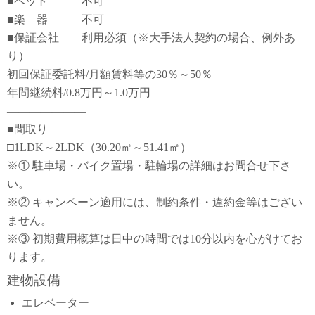
■ペット 不可
■楽 器 不可
■保証会社 利用必須（※大手法人契約の場合、例外あ
り）
初回保証委託料/月額賃料等の30％～50％
年間継続料/0.8万円～1.0万円
―――――――
■間取り
□1LDK～2LDK（30.20㎡～51.41㎡）
※① 駐車場・バイク置場・駐輪場の詳細はお問合せ下さ
い。
※② キャンペーン適用には、制約条件・違約金等はござい
ません。
※③ 初期費用概算は日中の時間では10分以内を心がけてお
ります。
建物設備
エレベーター