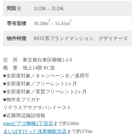
間取り
1LDK – 2LDK
2
2
専有面積
30.20m
– 51.41m
物件特徴
REIT系ブランドマンション、デザイナーズ
住 所 東京都台東区柳橋2-2-9
概 要 地上14階 RC造
■全部屋対象／キャンペーンＢ／適用可
■全部屋対象／フリーレント1ヶ月
■全部屋対象／実質フリーレント2ヶ月
■物件名フリガナ
リテラスアサクサバシイースト
■近隣周辺施設情報
miniピアゴ柳橋2丁目店
まで約240m
まいばすけっと浅草橋駅北店
まで約370m