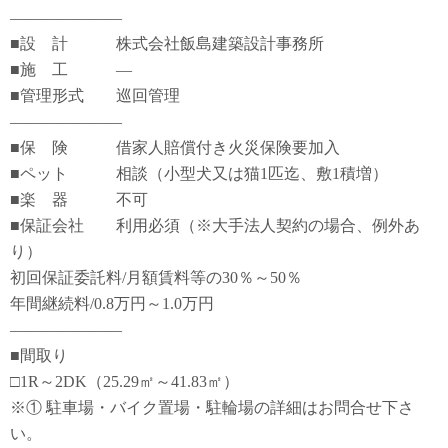
―――――――
■設 計 株式会社飯島建築設計事務所
■施 工 ―
■管理形式 巡回管理
―――――――
■保 険 借家人賠償付き火災保険要加入
■ペット 相談（小型犬又は猫1匹迄、敷1積増）
■楽 器 不可
■保証会社 利用必須（※大手法人契約の場合、例外あ
り）
初回保証委託料/月額賃料等の30％～50％
年間継続料/0.8万円～1.0万円
―――――――
■間取り
□1R～2DK（25.29㎡～41.83㎡）
※① 駐車場・バイク置場・駐輪場の詳細はお問合せ下さ
い。