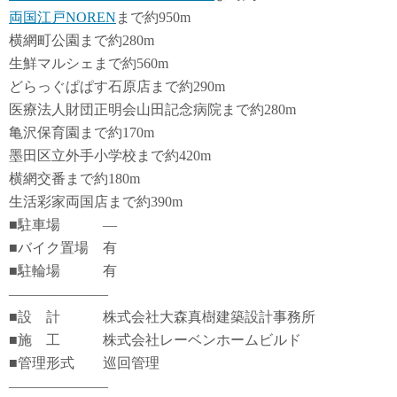
両国江戸NOREN
まで約950m
横網町公園まで約280m
生鮮マルシェまで約560m
どらっぐぱぱす石原店まで約290m
医療法人財団正明会山田記念病院まで約280m
亀沢保育園まで約170m
墨田区立外手小学校まで約420m
横網交番まで約180m
生活彩家両国店まで約390m
■駐車場 ―
■バイク置場 有
■駐輪場 有
―――――――
■設 計 株式会社大森真樹建築設計事務所
■施 工 株式会社レーベンホームビルド
■管理形式 巡回管理
―――――――