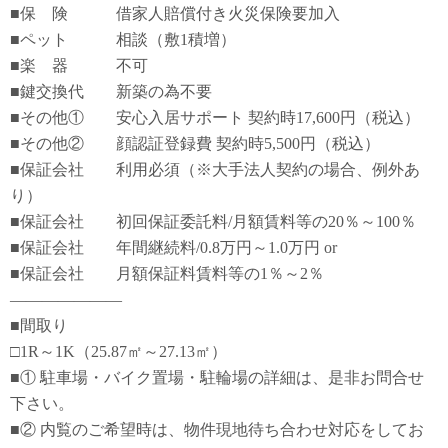
■保 険 借家人賠償付き火災保険要加入
■ペット 相談（敷1積増）
■楽 器 不可
■鍵交換代 新築の為不要
■その他① 安心入居サポート 契約時17,600円（税込）
■その他② 顔認証登録費 契約時5,500円（税込）
■保証会社 利用必須（※大手法人契約の場合、例外あ
り）
■保証会社 初回保証委託料/月額賃料等の20％～100％
■保証会社 年間継続料/0.8万円～1.0万円 or
■保証会社 月額保証料賃料等の1％～2％
―――――――
■間取り
□1R～1K（25.87㎡～27.13㎡）
■① 駐車場・バイク置場・駐輪場の詳細は、是非お問合せ
下さい。
■② 内覧のご希望時は、物件現地待ち合わせ対応をしてお