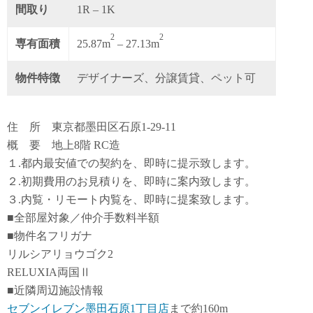
間取り
1R – 1K
2
2
専有面積
25.87m
– 27.13m
物件特徴
デザイナーズ、分譲賃貸、ペット可
住 所 東京都墨田区石原1-29-11
概 要 地上8階 RC造
１.都内最安値での契約を、即時に提示致します。
２.初期費用のお見積りを、即時に案内致します。
３.内覧・リモート内覧を、即時に提案致します。
■全部屋対象／仲介手数料半額
■物件名フリガナ
リルシアリョウゴク2
RELUXIA両国Ⅱ
■近隣周辺施設情報
セブンイレブン墨田石原1丁目店
まで約160m