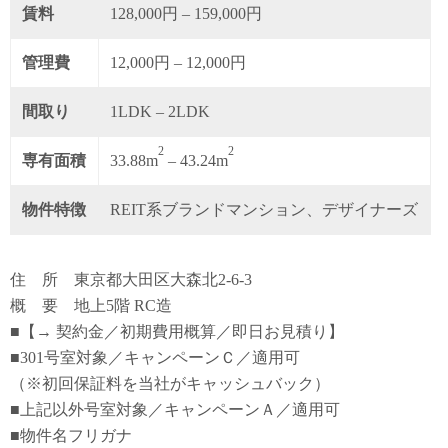
賃料
128,000円 – 159,000円
管理費
12,000円 – 12,000円
間取り
1LDK – 2LDK
2
2
専有面積
33.88m
– 43.24m
物件特徴
REIT系ブランドマンション、デザイナーズ
住 所 東京都大田区大森北2-6-3
概 要 地上5階 RC造
■【→ 契約金／初期費用概算／即日お見積り】
■301号室対象／キャンペーンＣ／適用可
（※初回保証料を当社がキャッシュバック）
■上記以外号室対象／キャンペーンＡ／適用可
■物件名フリガナ