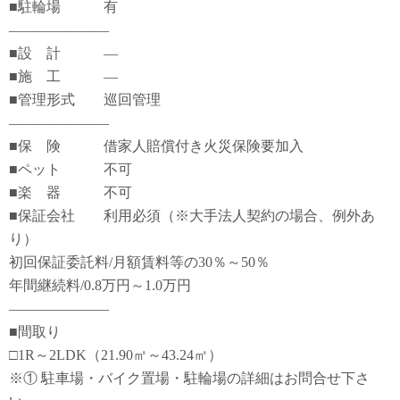
■駐輪場 有
―――――――
■設 計 ―
■施 工 ―
■管理形式 巡回管理
―――――――
■保 険 借家人賠償付き火災保険要加入
■ペット 不可
■楽 器 不可
■保証会社 利用必須（※大手法人契約の場合、例外あ
り）
初回保証委託料/月額賃料等の30％～50％
年間継続料/0.8万円～1.0万円
―――――――
■間取り
□1R～2LDK（21.90㎡～43.24㎡）
※① 駐車場・バイク置場・駐輪場の詳細はお問合せ下さ