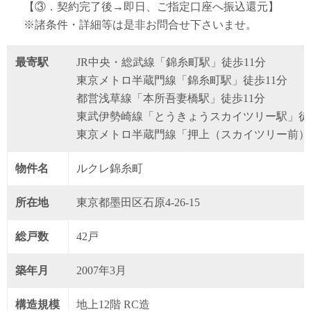
【③．契約完了後→即日、ご指定口座へ振込還元】
※諸条件・詳細等は是非お問合せ下さいませ。
最寄駅
JR中央・総武線「錦糸町駅」徒歩11分
東京メトロ半蔵門線「錦糸町駅」徒歩11分
都営浅草線「本所吾妻橋駅」徒歩11分
東武伊勢崎線「とうきょうスカイツリー駅」徒
東京メトロ半蔵門線「押上（スカイツリー前）
物件名
ルクレ錦糸町
所在地
東京都墨田区石原4-26-15
総戸数
42戸
築年月
2007年3月
構造規模
地上12階 RC造