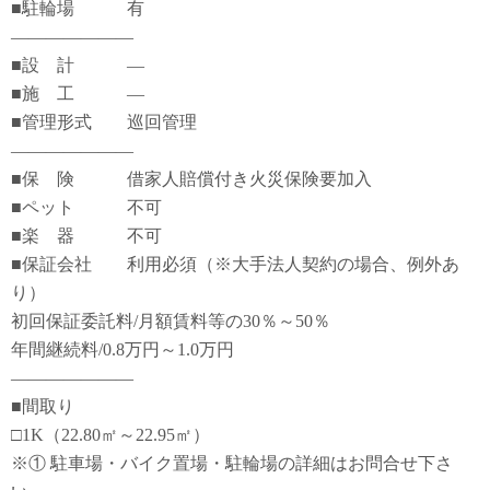
■駐輪場 有
―――――――
■設 計 ―
■施 工 ―
■管理形式 巡回管理
―――――――
■保 険 借家人賠償付き火災保険要加入
■ペット 不可
■楽 器 不可
■保証会社 利用必須（※大手法人契約の場合、例外あ
り）
初回保証委託料/月額賃料等の30％～50％
年間継続料/0.8万円～1.0万円
―――――――
■間取り
□1K（22.80㎡～22.95㎡）
※① 駐車場・バイク置場・駐輪場の詳細はお問合せ下さ