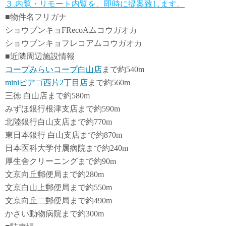
３.内覧・リモート内覧を、即時に提案致します。
■物件名フリガナ
ショウブンキョFRecoAムコウガオカ
ショウブンキョフレコアムコウガオカ
■近隣周辺施設情報
コープみらいコープ白山店
まで約540m
miniピアゴ西片2丁目店
まで約560m
三徳 白山店まで約580m
みずほ銀行根津支店まで約590m
北陸銀行白山支店まで約770m
東日本銀行 白山支店まで約870m
日本医科大学付属病院まで約240m
厚生舎クリーニングまで約90m
文京向丘郵便局まで約280m
文京白山上郵便局まで約550m
文京向丘二郵便局まで約490m
かさい動物病院まで約300m