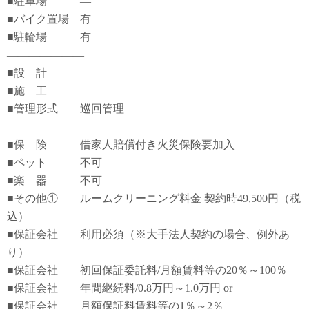
■駐車場 ―
■バイク置場 有
■駐輪場 有
―――――――
■設 計 ―
■施 工 ―
■管理形式 巡回管理
―――――――
■保 険 借家人賠償付き火災保険要加入
■ペット 不可
■楽 器 不可
■その他① ルームクリーニング料金 契約時49,500円（税
込）
■保証会社 利用必須（※大手法人契約の場合、例外あ
り）
■保証会社 初回保証委託料/月額賃料等の20％～100％
■保証会社 年間継続料/0.8万円～1.0万円 or
■保証会社 月額保証料賃料等の1％～2％