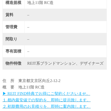
構造規模
地上11階 RC造
賃料
–
管理費
–
間取り
–
専有面積
–
物件特徴
REIT系ブランドマンション、デザイナーズ
住 所 東京都文京区向丘2-12-2
概 要 地上11階 RC造
▶ REIT FIND特典でお得にご契約くださいませ。
１.都内最安値での契約を、即時に提示致します。
２.初期費用のお見積りを、即時に案内致します。