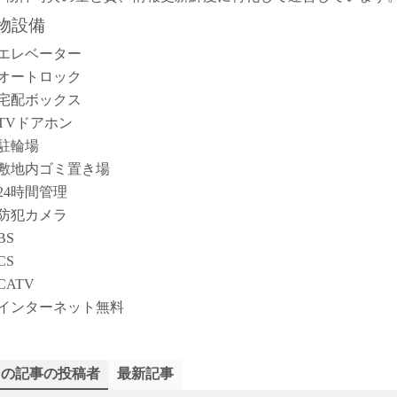
物設備
エレベーター
オートロック
宅配ボックス
TVドアホン
駐輪場
敷地内ゴミ置き場
24時間管理
防犯カメラ
BS
CS
CATV
インターネット無料
この記事の投稿者
最新記事