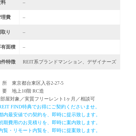
賃料
–
管理費
–
間取り
–
専有面積
–
物件特徴
REIT系ブランドマンション、デザイナーズ
 所 東京都台東区入谷2-27-5
 要 地上10階 RC造
全部屋対象／実質フリーレント1ヶ月／相談可
 REIT FIND特典でお得にご契約くださいませ。
.都内最安値での契約を、即時に提示致します。
.初期費用のお見積りを、即時に案内致します。
.内覧・リモート内覧を、即時に提案致します。