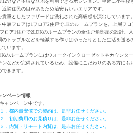
歩12分など多様な立地を利用できるポジション。至近に小学校
、近隣住民の目があるため治安もいいエリアです。
を貴重としたファザードは洗礼された高級感を演出しています
～中層フロアは1フロア2住戸で1Kのルームプランを。上層フロ
1フロア1住戸で2LDKのルームプランの全住戸角部屋の設計。
間のトラブルなどを軽減する作りはゆったりとした生活を送る
しています。
LDKのルームプランにはウォークインクローゼットやカウンタ
チンなどか完備されているため、設備にこだわりのある方にも
めできます。
ャンペーン情報
キャンペーン中です。
１．都内最安値での契約は、是非お任せください。
２．初期費用のお見積りは、是非お任せください。
３．内覧・リモート内覧は、是非お任せください。