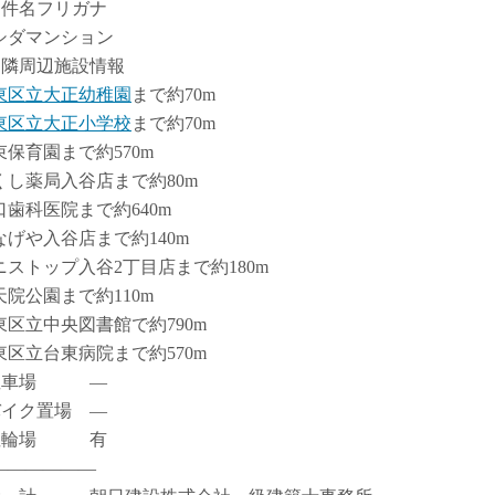
物件名フリガナ
シダマンション
近隣周辺施設情報
東区立大正幼稚園
まで約70m
東区立大正小学校
まで約70m
束保育園まで約570m
くし薬局入谷店まで約80m
口歯科医院まで約640m
なげや入谷店まで約140m
ニストップ入谷2丁目店まで約180m
天院公園まで約110m
東区立中央図書館で約790m
東区立台東病院まで約570m
駐車場 ―
バイク置場 ―
駐輪場 有
――――――