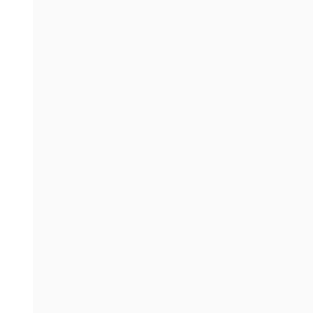
。
。
。