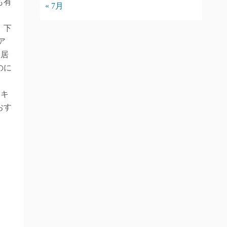
も有
« 7月
。下
ア
入居
のに
ーキ
おす