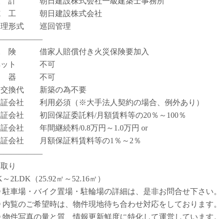
設 計 朝日建設株式会社一級建築士事務所
施 工 朝日建設株式会社
管理形式 巡回管理
――――――
保 険 借家人賠償付き火災保険要加入
ペット 不可
楽 器 不可
鍵交換代 新築の為不要
保証会社 利用必須（※大手法人契約の場合、例外あり）
保証会社 初回保証委託料/月額賃料等の20％～100％
保証会社 年間継続料/0.8万円～1.0万円 or
保証会社 月額保証料賃料等の1％～2％
――――――
間取り
K～2LDK（25.92㎡～52.16㎡）
① 駐車場・バイク置場・駐輪場の詳細は、是非お問合せ下さい
② 内覧のご希望時は、物件現地待ち合わせ対応をしております
③ 物件写真の量と質、情報更新鮮度に特化して運営しています