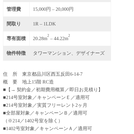
管理費
15,000円 – 20,000円
間取り
1R – 1LDK
2
2
専有面積
20.28m
– 44.22m
物件特徴
タワーマンション、デザイナーズ
住 所 東京都品川区西五反田6-14-7
概 要 地上15階 RC造
■【→ 契約金／初期費用概算／即日お見積り】
■214号室対象／キャンペーンＥ／適用可
■214号室対象／実質フリーレント2ヶ月
■全部屋対象／キャンペーンＢ／適用可
（※214／1402号室を除く）
■1402号室対象／キャンペーンＡ／適用可