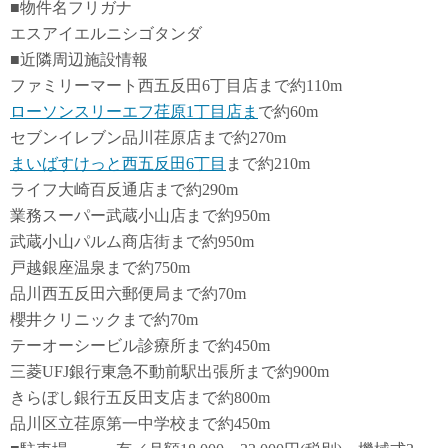
■物件名フリガナ
エスアイエルニシゴタンダ
■近隣周辺施設情報
ファミリーマート西五反田6丁目店まで約110m
ローソンスリーエフ荏原1丁目店ま
で約60m
セブンイレブン品川荏原店まで約270m
まいばすけっと西五反田6丁目
まで約210m
ライフ大崎百反通店まで約290m
業務スーパー武蔵小山店まで約950m
武蔵小山パルム商店街まで約950m
戸越銀座温泉まで約750m
品川西五反田六郵便局まで約70m
櫻井クリニックまで約70m
テーオーシービル診療所まで約450m
三菱UFJ銀行東急不動前駅出張所まで約900m
きらぼし銀行五反田支店まで約800m
品川区立荏原第一中学校まで約450m