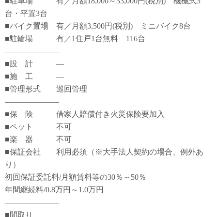
■駐車場 有／月額18,000～33,000円(税別) 機械式3
台・平置3台
■バイク置場 有／月額3,500円(税別) ミニバイク8台
■駐輪場 有／1住戸1台無料 116台
―――――――
■設 計 ―
■施 工 ―
■管理形式 巡回管理
―――――――
■保 険 借家人賠償付き火災保険要加入
■ペット 不可
■楽 器 不可
■保証会社 利用必須（※大手法人契約の場合、例外あ
り）
初回保証委託料/月額賃料等の30％～50％
年間継続料/0.8万円～1.0万円
―――――――
■間取り