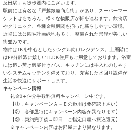
反田駅」も徒歩圏内にございます。
駅前には有名な「戸越銀座商店街」があり、スーパーマー
ケットはもちろん、様々な物販店が軒を連ねます。飲食店
やクリニック、各種金融機関も揃った暮らしやすい環境。
近隣には公園や計画緑地も多く、整備された景観が美しい
街並みです。
物件は1Kを中心としたシングル向けレジデンス。上層階に
はPP分離派に嬉しい1LDK住戸もご用意しております。浴室
には追い焚き機能付きバス、キッチンには手入れのしやす
いシステムキッチンを備えており、充実した水回り設備が
生活を快適にサポートします。
キャンペーン情報
礼金0
＋
仲介手数料無料
キャンペーン中です。
【①．キャンペーンＡ～Ｅの適用は要確認下さい】
【②．各部屋毎にキャンペーン内容が異なります】
【③．契約完了後→即日、ご指定口座へ振込還元】
※キャンペーン内容はお部屋により異なります。