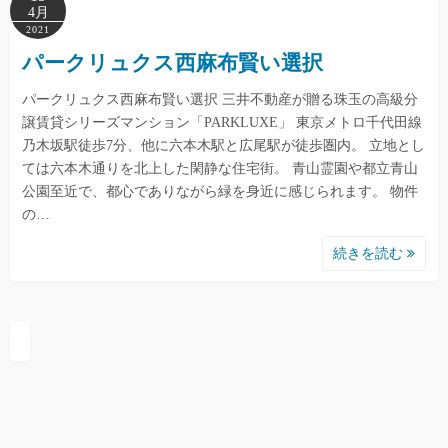
4月
2021
パークリュクス西麻布賢い選択
パークリュクス西麻布賢い選択 三井不動産が贈る珠玉の高級分
譲賃貸シリーズマンション「PARKLUXE」 東京メトロ千代田線
乃木坂駅徒歩7分、他に六本木駅と広尾駅が徒歩圏内。 立地とし
ては六本木通りを北上した閑静な住宅街。 青山霊園や都立青山
公園至近で、都心でありながら緑を身近に感じられます。 物件
の…
続きを読む