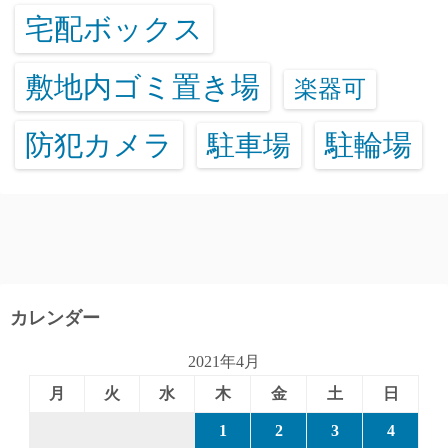
宅配ボックス
敷地内ゴミ置き場
楽器可
防犯カメラ
駐輪場
駐車場
カレンダー
2021年4月
月
火
水
木
金
土
日
1
2
3
4