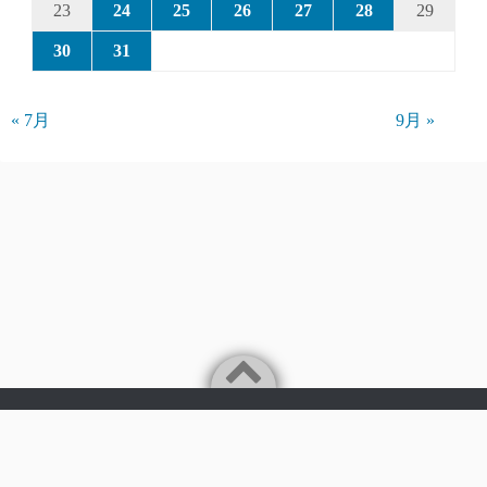
23
24
25
26
27
28
29
30
31
« 7月
9月 »
Powered by
WordPress
Theme by
Simple Days
©2026
パークアクシス仲介手数料無料