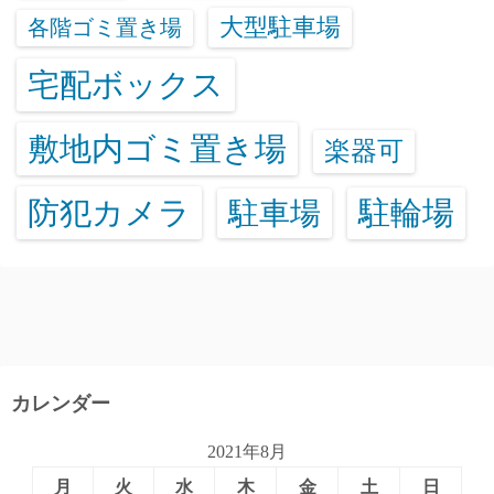
大型駐車場
各階ゴミ置き場
宅配ボックス
敷地内ゴミ置き場
楽器可
防犯カメラ
駐輪場
駐車場
カレンダー
2021年8月
月
火
水
木
金
土
日