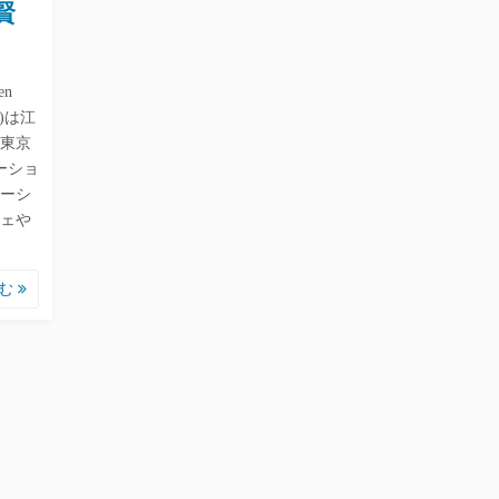
賢
n
)は江
東京
ーショ
ーシ
ェや
読む