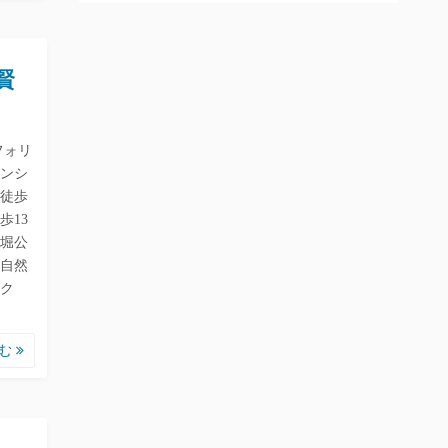
賢
フォリ
ンシ
徒歩
歩13
堀公
自然
ク
読む