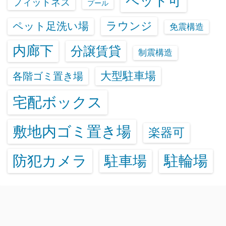
ペット可
フィットネス
プール
ラウンジ
ペット足洗い場
免震構造
内廊下
分譲賃貸
制震構造
大型駐車場
各階ゴミ置き場
宅配ボックス
敷地内ゴミ置き場
楽器可
防犯カメラ
駐輪場
駐車場