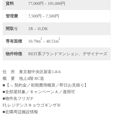
賃料
77,000円 – 191,000円
管理費
7,500円 – 7,500円
間取り
1R – 1LDK
2
2
専有面積
10.79m
– 40.51m
物件特徴
REIT系ブランドマンション、デザイナーズ
住 所 東京都中央区新富1-8-6
概 要 地上4階 RC造
■【→ 契約金／初期費用概算／即日お見積り】
■全部屋対象／キャンペーンＡ／適用可
■物件名フリガナ
FLレジデンスキョウゴギンザⅢ
■近隣周辺施設情報