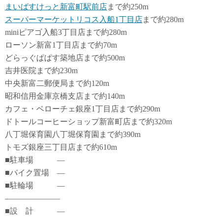
まいばすけっと新富町駅前店
まで約250m
スーパーマーケットリコス入船1丁目店
まで約280m
miniピアゴ入船3丁目店まで約280m
ローソン新富1丁目店まで約70m
どらっぐぱぱす築地店まで約500m
吉井医院まで約230m
中央新富二郵便局まで約120m
昭和信用金庫京橋支店まで約140m
カフェ・ベローチェ銀座1丁目店まで約290m
ドトールコーヒーショップ新富町店まで約320m
八丁堀保育園八丁堀保育園まで約390m
トモズ銀座三丁目店まで約610m
■駐車場 ―
■バイク置場 ―
■駐輪場 ―
―――――――
■設 計 ―