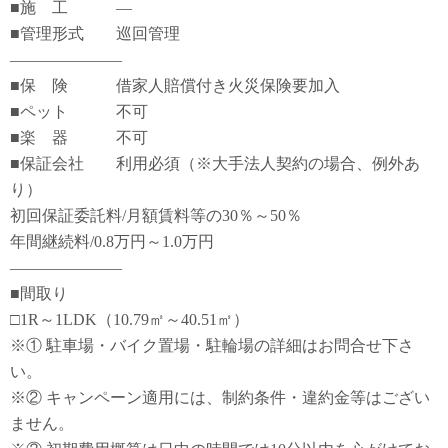
■施 工 ―
■管理形式 巡回管理
―――――――
■保 険 借家人賠償付き火災保険要加入
■ペット 不可
■楽 器 不可
■保証会社 利用必須（※大手法人契約の場合、例外あ
り）
初回保証委託料/月額賃料等の30％～50％
年間継続料/0.8万円～1.0万円
―――――――
■間取り
□1R～1LDK（10.79㎡～40.51㎡）
※① 駐車場・バイク置場・駐輪場の詳細はお問合せ下さ
い。
※② キャンペーン適用には、制約条件・違約金等はござい
ません。