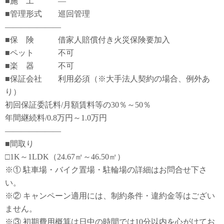
■施 工 ―
■管理形式 巡回管理
―――――――
■保 険 借家人賠償付き火災保険要加入
■ペット 不可
■楽 器 不可
■保証会社 利用必須（※大手法人契約の場合、例外あ
り）
初回保証委託料/月額賃料等の30％～50％
年間継続料/0.8万円～1.0万円
―――――――
■間取り
□1K～1LDK（24.67㎡～46.50㎡）
※① 駐車場・バイク置場・駐輪場の詳細はお問合せ下さ
い。
※② キャンペーン適用には、制約条件・違約金等はござい
ません。
※③ 初期費用概算は日中の時間では10分以内を心がけてお