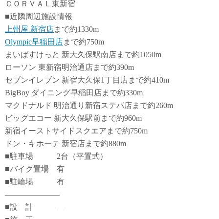
ＣＯＲＶＡＬ東新宿
■近隣周辺施設情報
上州屋 新宿店
まで約1330m
Olympic早稲田店
まで約750m
まいばすけっと 新大久保駅南店まで約1050m
ローソン 東新宿明治通店まで約390m
セブンイレブン 新宿大久保1丁目店まで約410m
BigBoy ダイニング早稲田店まで約330m
マクドナルド 明治通り新宿ステパ店まで約260m
ビッグエコー 新大久保駅前まで約960m
新宿イーストサイドスクエアまで約750m
ドン・キホーテ 新宿店まで約880m
■駐車場 2台（平置式）
■バイク置場 有
■駐輪場 有
―――――――
■設 計 ―