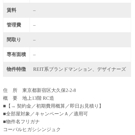
賃料
–
管理費
–
間取り
–
専有面積
–
物件特徴
REIT系ブランドマンション、デザイナーズ
住 所 東京都新宿区大久保2-2-8
概 要 地上13階 RC造
■【→ 契約金／初期費用概算／即日お見積り】
■全部屋対象／キャンペーンＡ／適用可
■物件名フリガナ
コーバルヒガシシンジュク