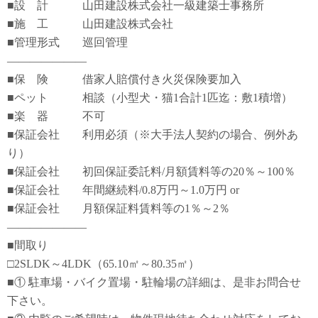
■設 計 山田建設株式会社一級建築士事務所
■施 工 山田建設株式会社
■管理形式 巡回管理
―――――――
■保 険 借家人賠償付き火災保険要加入
■ペット 相談（小型犬・猫1合計1匹迄：敷1積増）
■楽 器 不可
■保証会社 利用必須（※大手法人契約の場合、例外あ
り）
■保証会社 初回保証委託料/月額賃料等の20％～100％
■保証会社 年間継続料/0.8万円～1.0万円 or
■保証会社 月額保証料賃料等の1％～2％
―――――――
■間取り
□2SLDK～4LDK（65.10㎡～80.35㎡）
■① 駐車場・バイク置場・駐輪場の詳細は、是非お問合せ
下さい。