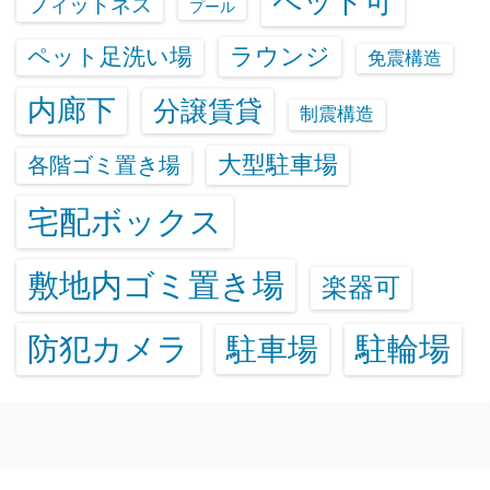
ペット可
フィットネス
プール
ラウンジ
ペット足洗い場
免震構造
内廊下
分譲賃貸
制震構造
大型駐車場
各階ゴミ置き場
宅配ボックス
敷地内ゴミ置き場
楽器可
防犯カメラ
駐輪場
駐車場