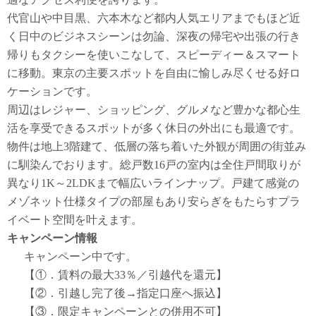
代官山や中目黒、六本木など都内人気エリアまでもほど近
く日中のビジネスシーンは勿論、深夜の帰宅や出張の行き
帰りもタクシーを使いこなして、スピーディー＆スマート
に移動。東京の主要スポットを自由に愉しみ尽くせる好ロ
ケーションです。
周辺はレジャー、ショッピング、グルメなど豊かな都心生
活を享受できるスポットが多く休日の外出にも最適です。
物件は地上3階建て、低層の落ち着いた外観が周囲の街並み
に馴染んでおります。総戸数16戸の室内は全住戸間取りが
異なり1K～2LDKまで幅広いラインナップ。戸建て感覚の
メゾネット仕様タイプの部屋もあり安らぎをもたらすプラ
イベート空間を叶えます。
キャンペーン情報
キャンペーン中です。
【①．賃料の最大33％／引越代を還元】
【②．引越し完了後→指定口座へ振込】
【③．限定キャンペーンとの併用不可】