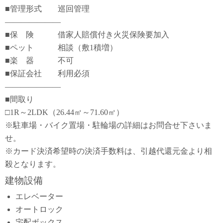
■管理形式 巡回管理
―――――――
■保 険 借家人賠償付き火災保険要加入
■ペット 相談（敷1積増）
■楽 器 不可
■保証会社 利用必須
―――――――
■間取り
□1R～2LDK（26.44㎡～71.60㎡）
※駐車場・バイク置場・駐輪場の詳細はお問合せ下さいま
せ。
※カード決済希望時の決済手数料は、引越代還元金より相
殺となります。
建物設備
エレベーター
オートロック
宅配ボックス