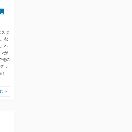
選
エスタ
。都
駅。ペ
ンが
で他の
グラ
の
読む