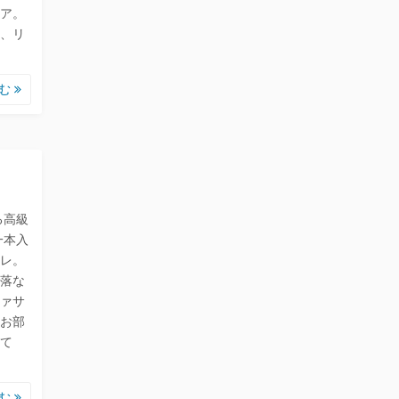
ア。
、リ
読む
る高級
一本入
レ。
落な
ァサ
お部
て
読む