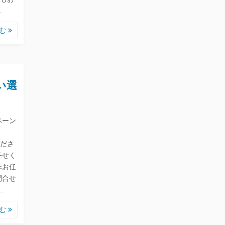
…
読む
い選
ペーン
。
ださ
任せく
非お任
問合せ
…
読む