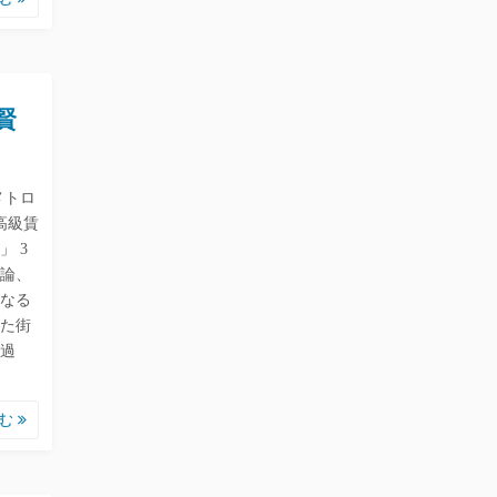
賢
メトロ
高級賃
 3
論、
なる
た街
過
読む