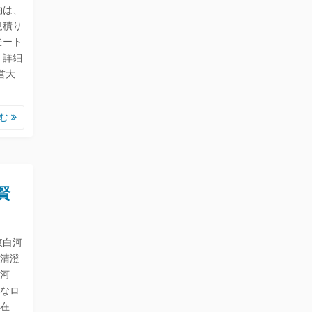
約は、
見積り
モート
・詳細
営大
読む
賢
東白河
清澄
河
利なロ
在