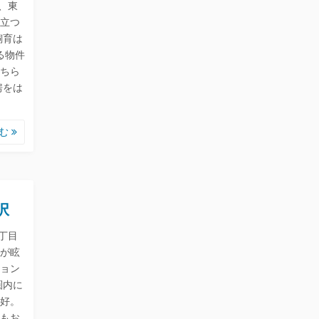
、東
立つ
飼育は
る物件
こちら
房をは
読む
択
丁目
が眩
ション
圏内に
好。
もお