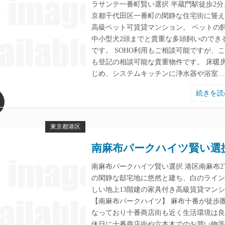
ラサンテ一番町賢い選択 半蔵門駅徒歩2分
京都千代田区一番町の閑静な住宅街に聳え
高級ペット可賃貸マンション。 ペットの
中小型犬2頭までと貴重な多頭飼いのでき
です。 SOHO利用もご相談可能ですが、
も登記の相談可能な貴重物件です。 床暖
じめ、システムキッチンに浄水器や浴室…
続きを
東京都港区
南麻布パークハイツ賢い選
南麻布パークハイツ賢い選択 港区南麻布2
の閑静な邸宅地に悠然と建ち、白のライン
しい地上13階建の家具付き高級賃貸マン
【南麻布パークハイツ】 麻布十番が徒歩
なっており十番商店街も近く生活環境は良
休日に十番商店街や六本木でのお買い物等