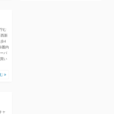
佇む
レ西新
歩4
歩圏内
ーパ
買い
読む
キャ