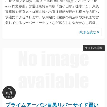
JP noie 碑文谷南賢い選択 目黒区南に建つ賃貸マンション「JP
noie 碑文谷南」交通は東急目黒線「西小山駅」徒歩14分。東急
東横線や東京メトロ南北線への直通運転が行われ様々な方面へ
快適にアクセスします。駅周辺には複数の商店街や深夜まで営
業しているスーパーマーケットなど暮らしに欠かせない店舗…
続きを読む
東京都目黒区
25
10月
2024
プライムアーバン目黒リバーサイド賢い