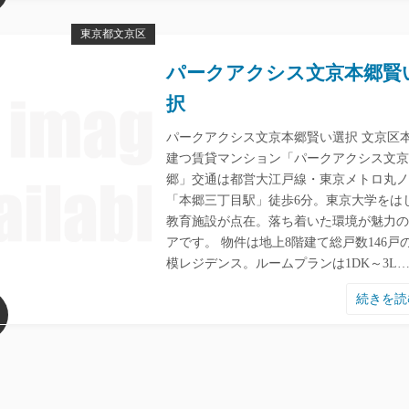
東京都文京区
パークアクシス文京本郷賢
択
パークアクシス文京本郷賢い選択 文京区
建つ賃貸マンション「パークアクシス文京
郷」交通は都営大江戸線・東京メトロ丸ノ
「本郷三丁目駅」徒歩6分。東京大学をは
教育施設が点在。落ち着いた環境が魅力の
アです。 物件は地上8階建て総戸数146戸
模レジデンス。ルームプランは1DK～3L
続きを