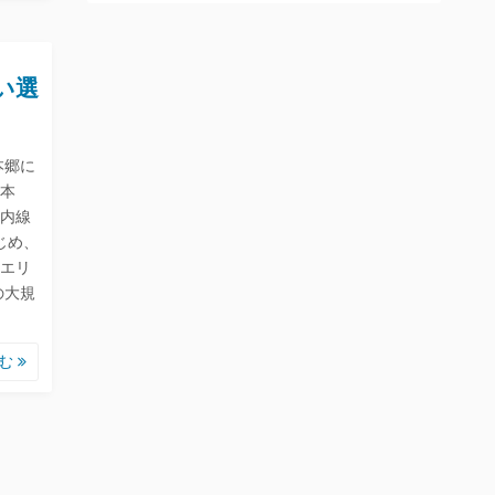
い選
本郷に
本
内線
じめ、
エリ
の大規
…
読む