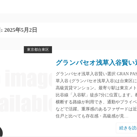
:
2025年5月2日
東京都台東区
グランパセオ浅草入谷賢い
グランパセオ浅草入谷賢い選択 GRAN PA
草入谷 (グランパセオ浅草入谷)は台東区
高級賃貸マンション。最寄り駅は東京メト
比谷線「入谷駅」徒歩7分に位置します。
横断する路線が利用でき、通勤やプライベ
などで活躍。重厚感のあるファザードは近
住戸と比べても存在感・高級感が見…
続きを