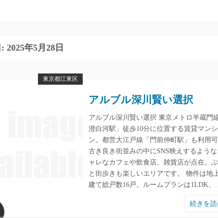
:
2025年5月28日
東京都江東区
アルブル深川賢い選択
アルブル深川賢い選択 東京メトロ半蔵門
澄白河駅」徒歩10分に位置する賃貸マン
ン。都営大江戸線「門前仲町駅」も利用可
古き良き街並みの中にSNS映えするような
ャレなカフェや飲食店、雑貨店が点在。ぶ
と街歩きも楽しいエリアです。 物件は地上
建て総戸数16戸。ルームプランは1LDK、
続きを