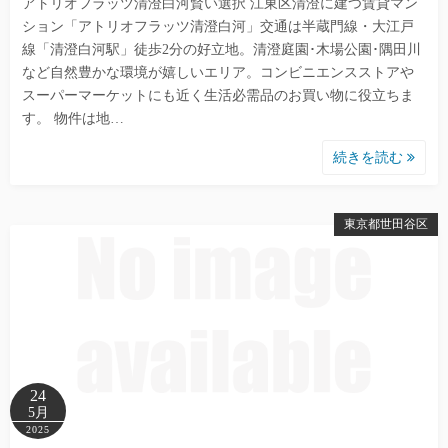
アトリオフラッツ清澄白河賢い選択 江東区清澄に建つ賃貸マン
ション「アトリオフラッツ清澄白河」交通は半蔵門線・大江戸
線「清澄白河駅」徒歩2分の好立地。清澄庭園･木場公園･隅田川
など自然豊かな環境が嬉しいエリア。コンビニエンスストアや
スーパーマーケットにも近く生活必需品のお買い物に役立ちま
す。 物件は地…
続きを読む
東京都世田谷区
24
5月
2025