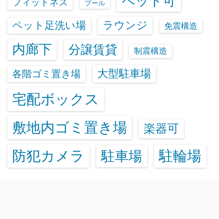
ペット可
フィットネス
プール
ラウンジ
ペット足洗い場
免震構造
内廊下
分譲賃貸
制震構造
大型駐車場
各階ゴミ置き場
宅配ボックス
敷地内ゴミ置き場
楽器可
防犯カメラ
駐輪場
駐車場