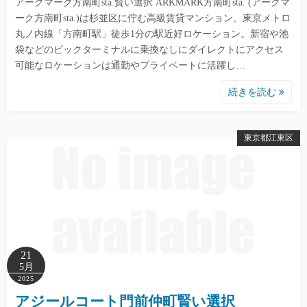
アークマーク方南町sta.賢い選択 ARKMARK方南町sta. (アークマ
ーク方南町sta.)は杉並区に佇む高級賃貸マンション。東京メトロ
丸ノ内線「方南町駅」徒歩1分の駅近好ロケーション。新宿や池
袋などのビックターミナルに乗換なしにダイレクトにアクセス
可能なロケーションは通勤やプライベートに活躍し…
続きを読む
東京都江東区
21
5月
2025
アジールコート門前仲町賢い選択